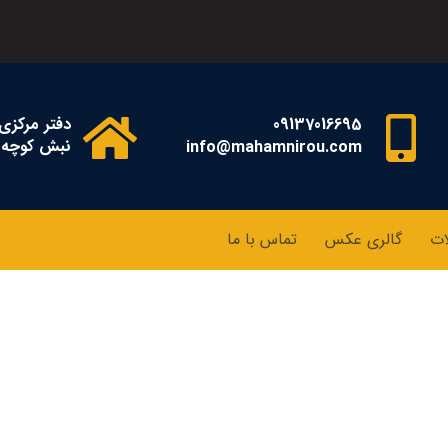
09137016695
دفتر مرکزی:
نبش کوچه پ
info@mahamnirou.com
ات
گالری عکس
تماس با ما
پرداخت