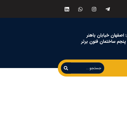
 اصفهان خیابان باهنر
نجم ساختمان فنون برتر