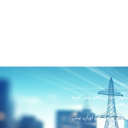
صفهان خیابان باهنر نبش کوچه
فنون برتر
ن شهرک صنعتی فن آوران، نبش