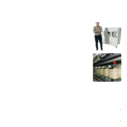
آخرین اخبار
ویژگیهای دامی لودهای به روز دنیا
5 آذر 1403
لودبانک های با ضریب توان غیر واحد
5 آذر 1403
دسترسی سریع
بلاگ
پروژه ها