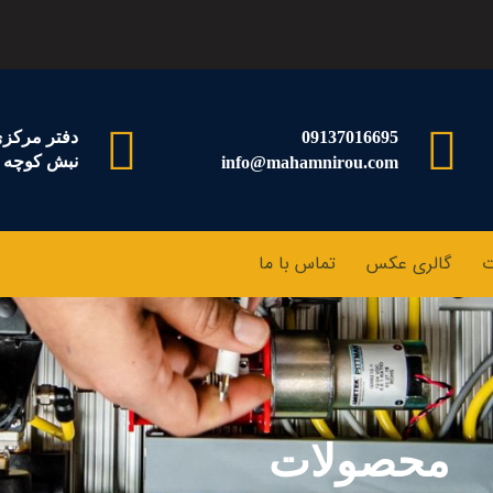
09137016695
دفتر مرکزی:
نبش کوچه پ
info@mahamnirou.com
ت
گالری عکس
تماس با ما
محصولات